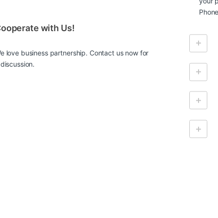
your p
Phone
ooperate with Us!
e love business partnership. Contact us now for
 discussion.
nvironment of shop.techaccess.co.ke, where careful specification chec
związania do monitorowania alarmów i zabezpieczeń dominują rynek,