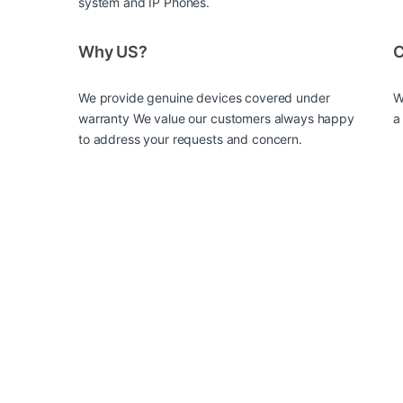
system and IP Phones.
Why US?
C
We provide genuine devices covered under
W
warranty We value our customers always happy
a
to address your requests and concern.
Within the performance-focused and reliability-driven e
W erze nowoczesnych technologii, gdzie innowacyjne ro
Brands Carousel