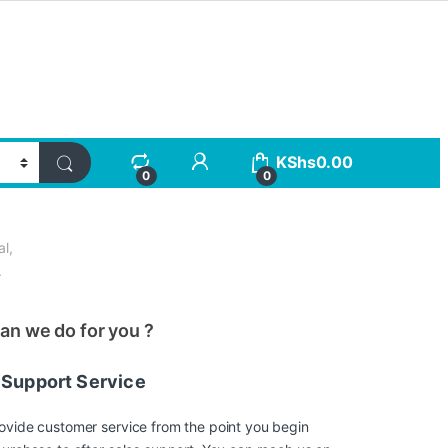
KShs
0.00
0
0
al,
.
an we do for you ?
Support Service
ovide customer service from the point you begin