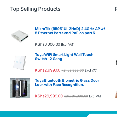
ch rozwiązaniach home automation oferują nie tylko komfort, ale r
Top Selling Products
nne życie, innowacyjne rozwiązania dostępne w TechAccess mają na c
ują każdego dnia nasze życie, platforma shop.techaccess.co.ke, spe
MikroTik (RB951Ui-2HnD) 2.4GHz AP w/
5 Ethernet Ports and PoE on port 5
ą efektywne zarządzanie zasobami w różnych dziedzinach życia,
bdm
KShs
6,000.00
Excl VAT
ne systemy zabezpieczeń stają się nieodłącznym elementem naszego 
Tuya WiFi Smart Light Wall Touch
ącząc efektywność z wygodą, platforma gier, taka jak
w gratowin ka
Switch- 2 Gang
KShs
2,999.00
KShs
3,999.00
Excl VAT
3
Tuya Bluetooth Biometric Glass Door
Lock with Face Recognition.
KShs
29,999.00
KShs
34,999.00
Excl VAT