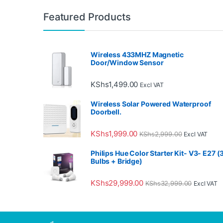
Technologie zarządzające bezpieczeństwem w nowoczesny
Featured Products
W erze, w której technologia kształtuje nasze codzie
W erze zaawansowanych technologii, które rewolucjoniz
Wireless 433MHZ Magnetic
Door/Window Sensor
W dobie zaawansowanych technologii, które umożliwiaj
KShs
1,499.00
Excl VAT
W erze, w której inteligentne urządzenia i zaawansowa
Wireless Solar Powered Waterproof
Gdy nowoczesne technologie wpływają na nasze życie, ł
Doorbell.
KShs
1,999.00
KShs
2,999.00
Excl VAT
Philips Hue Color Starter Kit- V3- E27 (
Bulbs + Bridge)
KShs
29,999.00
KShs
32,999.00
Excl VAT