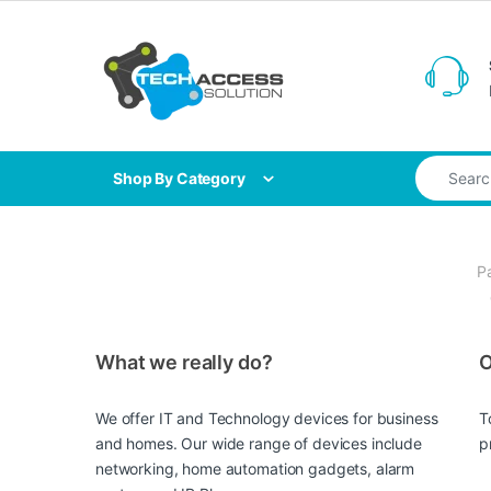
Skip to navigation
Skip to content
Search for
Shop By Category
Pa
What we really do?
O
We offer IT and Technology devices for business
T
and homes. Our wide range of devices include
p
networking, home automation gadgets, alarm