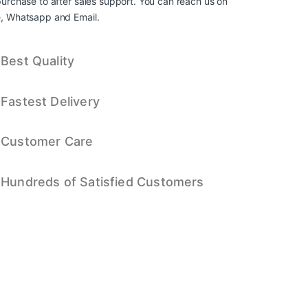
urchase to after sales support. You can reach us on
, Whatsapp and Email.
Best Quality
Fastest Delivery
Customer Care
Hundreds of Satisfied Customers
ks, disciplined decision-making, and thoughtful evaluation of risks de
 warto rzucić okiem na ekscytujące przedsięwzięcie
vegas casino lo