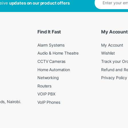
ceive
updates on our product offers
Find It Fast
My Account
Alarm Systems
My Account
Audio & Home Theatre
Wishlist
CCTV Cameras
Track your Or
Home Automation
Refund and Re
Networking
Privacy Policy
Routers
VOIP PBX
s, Nairobi.
VoIP Phones