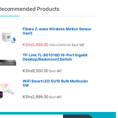
ównież innowacyjne podejście do odpowiedzialnych rozrywek, co potw
Recommended Products
elu poprawę bezpieczeństwa oraz komfortu użytkowników, a
bet casino
cjalizująca się w inteligentnych gadżetach i zabezpieczeniach, wpro
Fibaro Z-wave Wireless Motion Sensor
Gen5
bet login
platforma bdmbet wprowadza na rynek innowacyjne rozwiązan
KShs
5,999.00
KShs
7,999.00
Excl VAT
codziennego życia, jednocześnie przypominają nam o znaczeniu odpow
TP-Link TL-SG1016D 16-Port Gigabit
syno
Casino, staje się idealnym przykładem odpowiedzialnego podejśc
Desktop/Rackmount Switch
KShs
9,500.00
Excl VAT
WiFi Smart LED GU10 Bulb Multicolor
5W
KShs
2,999.00
Excl VAT